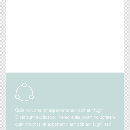
Quia voluptas sit aspernatur aut odit aut fugit.
Dicta sunt explicabo. Nemo enim ipsam voluptatem
quia voluptas sit aspernatur aut odit aut fugit, sed