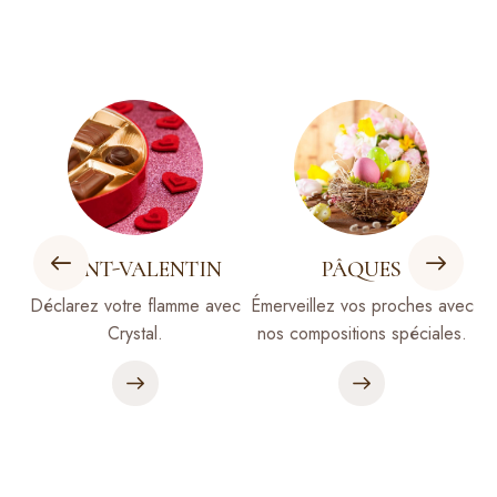
SAINT-VALENTIN
PÂQUES
Déclarez votre flamme avec
Émerveillez vos proches avec
R
s
Crystal.
nos compositions spéciales.