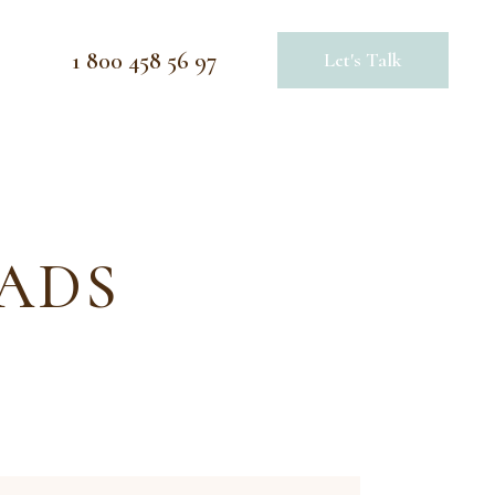
1 800 458 56 97
Let's Talk
 ADS