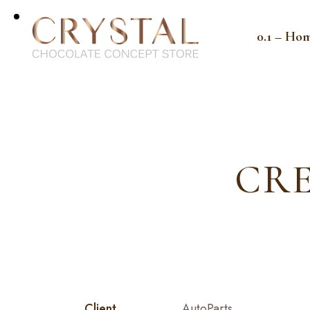
0.1 – Ho
CRE
Client
AutoParts