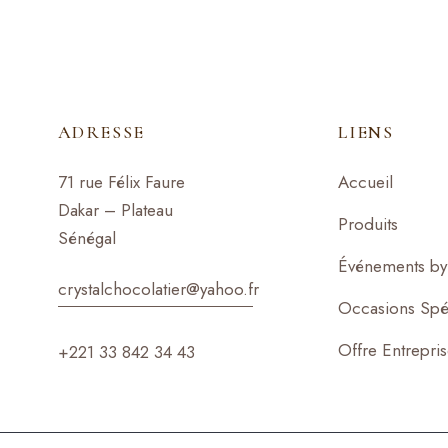
ADRESSE
LIENS
71 rue Félix Faure
Accueil
Dakar – Plateau
Produits
Sénégal
Événements by 
crystalchocolatier@yahoo.f
r
Occasions Spé
Offre Entrepri
+221 33 842 34 43