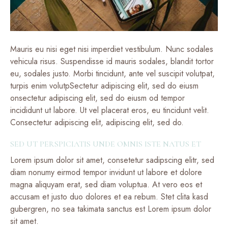
Mauris eu nisi eget nisi imperdiet vestibulum. Nunc sodales
vehicula risus. Suspendisse id mauris sodales, blandit tortor
eu, sodales justo. Morbi tincidunt, ante vel suscipit volutpat,
turpis enim volutpSectetur adipiscing elit, sed do eiusm
onsectetur adipiscing elit, sed do eiusm od tempor
incididunt ut labore. Ut vel placerat eros, eu tincidunt velit.
Consectetur adipiscing elit, adipiscing elit, sed do.
SED UT PERSPICIATIS UNDE OMNIS ISTE NATUS ET
Lorem ipsum dolor sit amet, consetetur sadipscing elitr, sed
diam nonumy eirmod tempor invidunt ut labore et dolore
magna aliquyam erat, sed diam voluptua. At vero eos et
accusam et justo duo dolores et ea rebum. Stet clita kasd
gubergren, no sea takimata sanctus est Lorem ipsum dolor
sit amet.