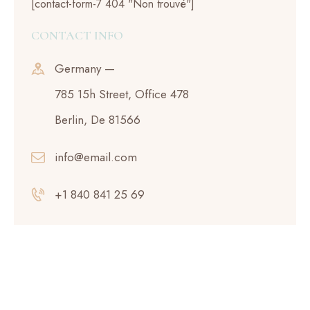
[contact-form-7 404 "Non trouvé"]
CONTACT INFO
Germany —
785 15h Street, Office 478
Berlin, De 81566
info@email.com
+1 840 841 25 69