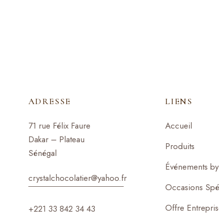
ADRESSE
LIENS
71 rue Félix Faure
Accueil
Dakar – Plateau
Produits
Sénégal
Événements by 
crystalchocolatier@yahoo.f
r
Occasions Spé
Offre Entrepri
+221 33 842 34 43