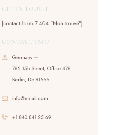
GET IN TOUCH
[contact-form-7 404 "Non trouvé"]
CONTACT INFO
Germany —
785 15h Street, Office 478
Berlin, De 81566
info@email.com
+1 840 841 25 69