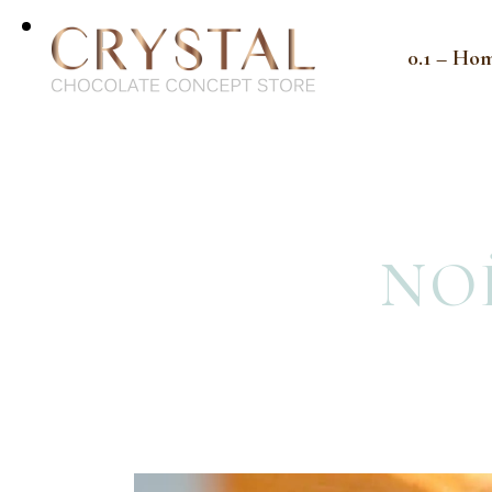
0.1 – Ho
NOË