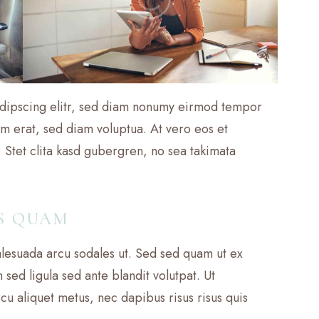
adipscing elitr, sed diam nonumy eirmod tempor
am erat, sed diam voluptua. At vero eos et
 Stet clita kasd gubergren, no sea takimata
S QUAM
lesuada arcu sodales ut. Sed sed quam ut ex
d ligula sed ante blandit volutpat. Ut
cu aliquet metus, nec dapibus risus risus quis