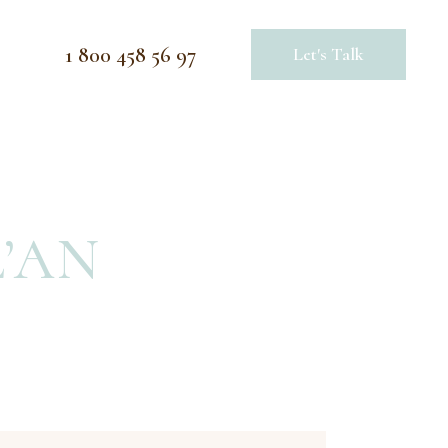
1 800 458 56 97
Let's Talk
L’AN