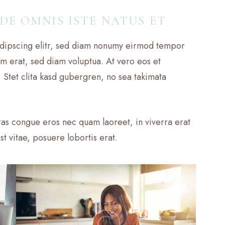
NDE OMNIS ISTE NATUS ET
adipscing elitr, sed diam nonumy eirmod tempor
am erat, sed diam voluptua. At vero eos et
 Stet clita kasd gubergren, no sea takimata
as congue eros nec quam laoreet, in viverra erat
t vitae, posuere lobortis erat.