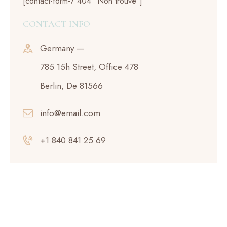
[contact-form-7 404 "Non trouvé"]
CONTACT INFO
Germany —
785 15h Street, Office 478
Berlin, De 81566
info@email.com
+1 840 841 25 69