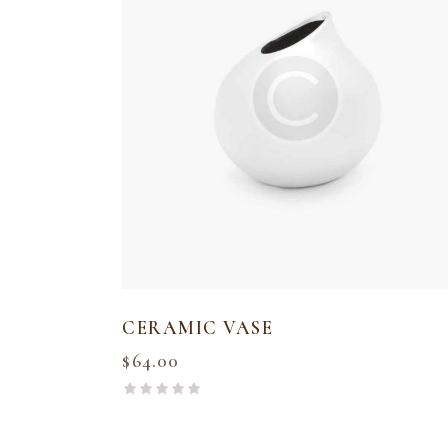
CERAMIC VASE
$
64.00
R
a
t