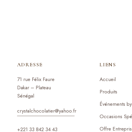
e
e
d
d
0
0
o
o
u
u
t
t
o
o
f
f
5
5
ADRESSE
LIENS
71 rue Félix Faure
Accueil
Dakar – Plateau
Produits
Sénégal
Événements by 
crystalchocolatier@yahoo.f
r
Occasions Spé
Offre Entrepri
+221 33 842 34 43