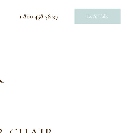
1 800 458 56 97
Let's Talk
R