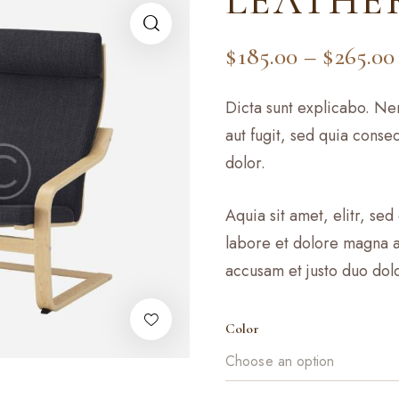
LEATHE
$
185.00
–
$
265.00
🔍
Dicta sunt explicabo. Ne
aut fugit, sed quia con
dolor.
Aquia sit amet, elitr, s
labore et dolore magna a
accusam et justo duo dol
Color