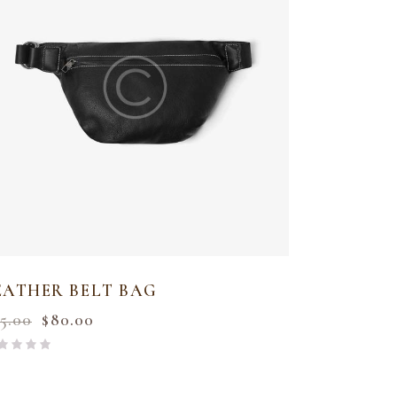
EATHER BELT BAG
5.00
$
80.00