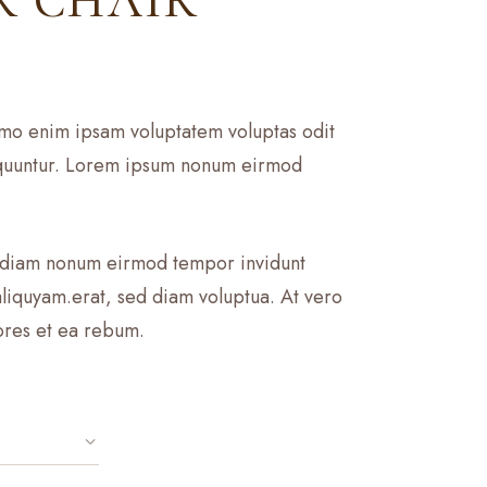
R CHAIR
mo enim ipsam voluptatem voluptas odit
sequuntur. Lorem ipsum nonum eirmod
ed diam nonum eirmod tempor invidunt
liquyam.erat, sed diam voluptua. At vero
ores et ea rebum.