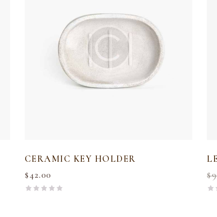
CERAMIC KEY HOLDER
L
$
42.00
$
9
R
R
a
a
t
t