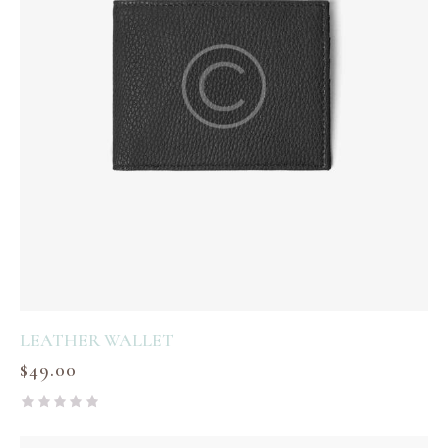
LEATHER WALLET
$
49.00
R
a