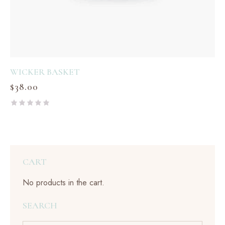
WICKER BASKET
$
38.00
R
a
t
e
d
0
o
CART
u
t
o
No products in the cart.
f
5
SEARCH